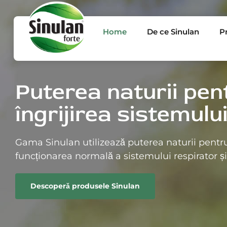
Home
De ce Sinulan
P
Puterea naturii pen
îngrijirea sistemulu
Gama Sinulan utilizează puterea naturii pentr
funcționarea normală a sistemului respirator și
Descoperǎ produsele Sinulan