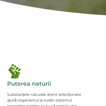
Puterea naturii
Substanțele naturale atent selecționate
ajută organismul și susțin sistemul
respirator, pentru ca tu să respiri ușor.