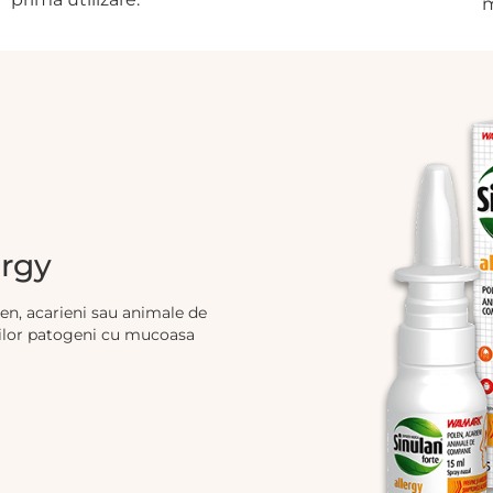
m
ergy
en, acarieni sau animale de
ților patogeni cu mucoasa