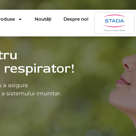
roduse
Noutăți
Despre noi
tru
i respirator!
u a asigura
 a sistemului imunitar.