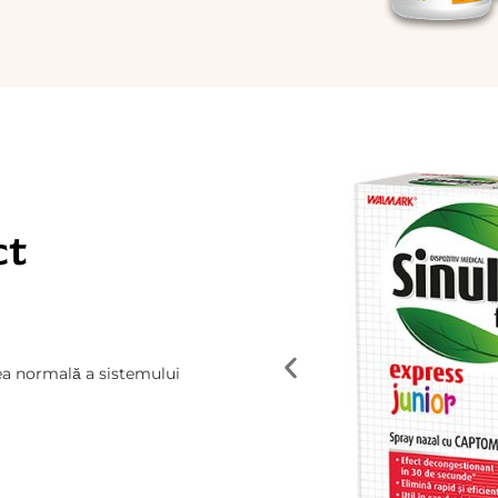
ct
rea normală a sistemului