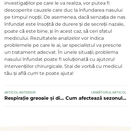
investigațiilor pe care le va realiza, vor putea fi
descoperite cauzele care duc la înfundarea nasului
pe timpul nopții. De asemenea, dacă senzația de nas
înfundat este însoțită de durere și de secreții nazale,
poate că este bine, și în acest caz, să ceri sfatul
medicului. Rezultatele analizelor vor indica
problemele pe care le ai, iar specialistul va prescrie
un tratament adecvat. În unele situații, problema
nasului înfundat poate fi soluționată cu ajutorul
intervențiilor chirurgicale. Stai de vorbă cu medicul
tău și află cum te poate ajuta!
ARTICOL ANTERIOR
URMĂTORUL ARTICOL
Respirație greoaie și dificilă? Află care sunt cauzele!
Cum afectează sezonul rece sănătatea sinusurilor