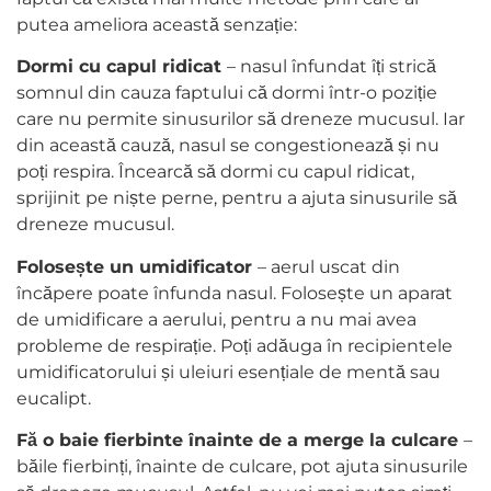
putea ameliora această senzație:
Dormi cu capul ridicat
– nasul înfundat îți strică
somnul din cauza faptului că dormi într-o poziție
care nu permite sinusurilor să dreneze mucusul. Iar
din această cauză, nasul se congestionează și nu
poți respira. Încearcă să dormi cu capul ridicat,
sprijinit pe niște perne, pentru a ajuta sinusurile să
dreneze mucusul.
Folosește un umidificator
– aerul uscat din
încăpere poate înfunda nasul. Folosește un aparat
de umidificare a aerului, pentru a nu mai avea
probleme de respirație. Poți adăuga în recipientele
umidificatorului și uleiuri esențiale de mentă sau
eucalipt.
Fă o baie fierbinte înainte de a merge la culcare
–
băile fierbinți, înainte de culcare, pot ajuta sinusurile