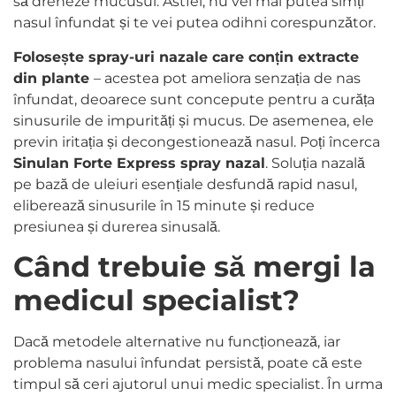
să dreneze mucusul. Astfel, nu vei mai putea simți
nasul înfundat și te vei putea odihni corespunzător.
Folosește spray-uri nazale care conțin extracte
din plante
– acestea pot ameliora senzația de nas
înfundat, deoarece sunt concepute pentru a curăța
sinusurile de impurități și mucus. De asemenea, ele
previn iritația și decongestionează nasul. Poți încerca
Sinulan Forte Express spray nazal
. Soluția nazală
pe bază de uleiuri esențiale desfundă rapid nasul,
eliberează sinusurile în 15 minute și reduce
presiunea și durerea sinusală.
Când trebuie să mergi la
medicul specialist?
Dacă metodele alternative nu funcționează, iar
problema nasului înfundat persistă, poate că este
timpul să ceri ajutorul unui medic specialist. În urma