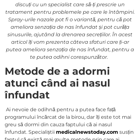
discuți cu un specialist care să-ți prescrie un
tratament pentru problemele pe care le întâmpini.
Spray-urile nazale pot fi o variantă, pentru că pot
ameliora senzația de nas înfundat și pot curăța
sinusurile, ajutând la drenarea secrețiilor. În acest
articol îți vom prezenta câteva sfaturi care ți-ar
putea ameliora senzația de nas înfundat, pentru a
te putea odihni corespunzător.
Metode de a adormi
atunci când ai nasul
înfundat
Ai nevoie de odihnă pentru a putea face față
programului încărcat de la birou, dar îți este tot mai
greu să dormi din cauza faptului că ai nasul
înfundat. Specialiștii
medicalnewstoday.com
susțin
faptul că există mai multe metode prin care ai